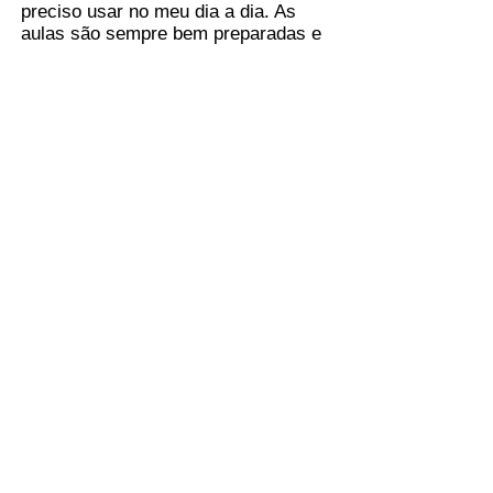
preciso usar no meu dia a dia. As
aulas são sempre bem preparadas e
adaptadas aos casos em que estou
trabalhando, o que me ajudou a
entender melhor documentos legais
em inglês e a me comunicar com
colegas e clientes internacionais.
Recomendo fortemente para quem
trabalha na área jurídica e precisa
aprimorar o inglês."
-
Fernando, Mattos Filho
(Inglês
Jurídico)
Professor de
Inglês Nativo