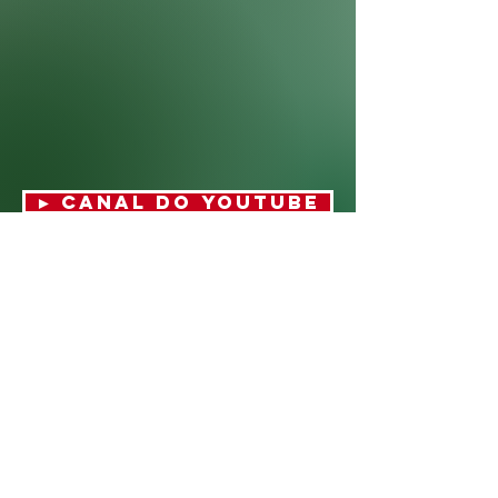
► CANAL DO YOUTUBE
► VAI PARA PÁGINA DO PROFESSOR
Professor de
Inglês Nativo