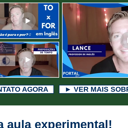
NTATO AGORA
► VER MAIS SOB
 aula experimental!