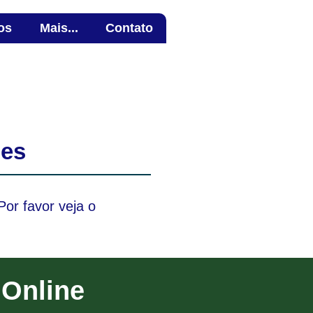
os
Mais...
Contato
ntre em contato agora!
to@professoringlesnativo.com
mes
Por favor veja o
 Online